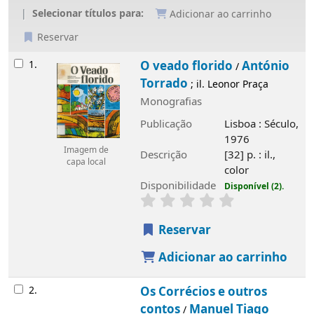
Selecionar títulos para:
Adicionar ao carrinho
Reservar
Resultados
1.
O veado florido
António
/
Torrado
; il. Leonor Praça
Monografias
Publicação
Lisboa : Século,
1976
Imagem de
Descrição
[32] p. : il.,
capa local
color
Disponibilidade
Disponível (2).
Reservar
Adicionar ao carrinho
2.
Os Corrécios e outros
contos
Manuel Tiago
/