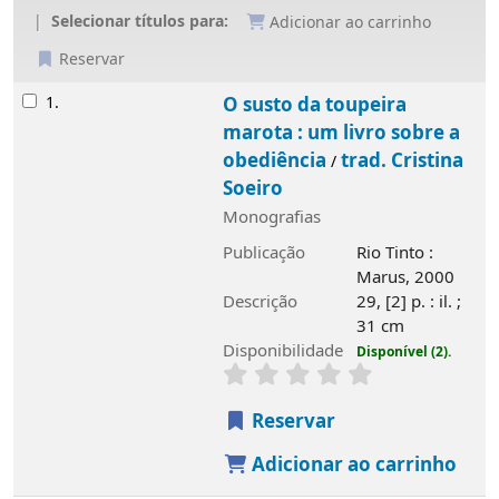
Selecionar títulos para:
Adicionar ao carrinho
Reservar
Resultados
1.
O susto da toupeira
marota : um livro sobre a
obediência
trad. Cristina
/
Soeiro
Monografias
Publicação
Rio Tinto :
Marus, 2000
Descrição
29, [2] p. : il. ;
31 cm
Disponibilidade
Disponível (2).
Reservar
Adicionar ao carrinho