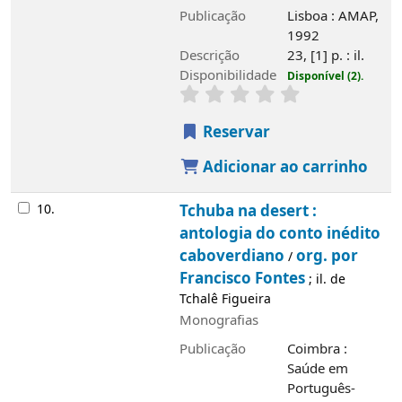
Publicação
Lisboa : AMAP,
1992
Descrição
23, [1] p. : il.
Disponibilidade
Disponível (2).
Reservar
Adicionar ao carrinho
10.
Tchuba na desert :
antologia do conto inédito
caboverdiano
org. por
/
Francisco Fontes
; il. de
Tchalê Figueira
Monografias
Publicação
Coimbra :
Saúde em
Português-