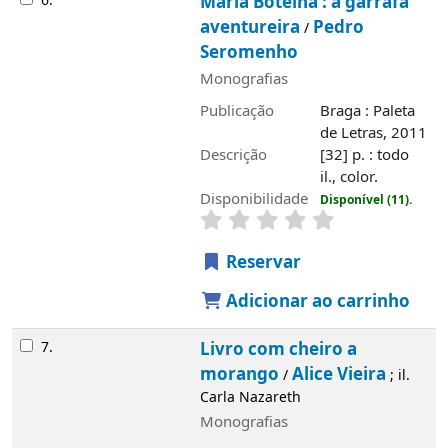
6.
Maria Botelha : a garrafa
aventureira
Pedro
/
Seromenho
Monografias
Imagem de
Publicação
Braga : Paleta
capa local
de Letras, 2011
Descrição
[32] p. : todo
il., color.
Disponibilidade
Disponível (11).
Reservar
Adicionar ao carrinho
7.
Livro com cheiro a
morango
Alice Vieira
/
; il.
Carla Nazareth
Monografias