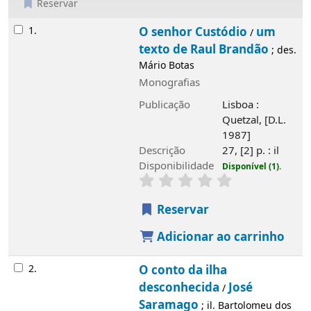
Reservar
Resultados
1.
O senhor Custódio
um
/
texto de Raul Brandão
; des.
Mário Botas
Monografias
Publicação
Lisboa :
Quetzal, [D.L.
1987]
Descrição
27, [2] p. : il
Disponibilidade
Disponível (1).
Reservar
Adicionar ao carrinho
2.
O conto da ilha
desconhecida
José
/
Saramago
; il. Bartolomeu dos