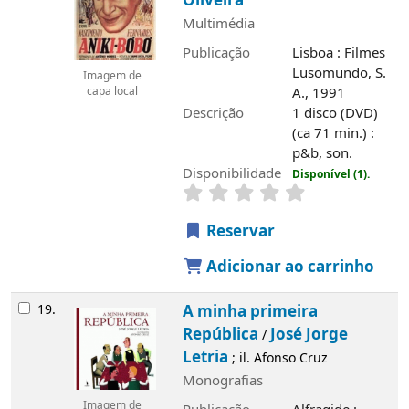
Oliveira
Multimédia
Publicação
Lisboa : Filmes
Lusomundo, S.
Imagem de
A., 1991
capa local
Descrição
1 disco (DVD)
(ca 71 min.) :
p&b, son.
Disponibilidade
Disponível (1).
Reservar
Adicionar ao carrinho
19.
A minha primeira
República
José Jorge
/
Letria
; il. Afonso Cruz
Monografias
Imagem de