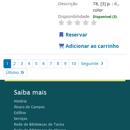
Descrição
78, [3] p. : il.,
color
Disponibilidade
Disponível (3).
Reservar
Adicionar ao carrinho
1
2
3
4
5
6
7
8
9
10
Seguinte
Último
Saiba mais
História
Álvaro de Campos
Edifício
Serviços
Rede de Bibliotecas de Tavira