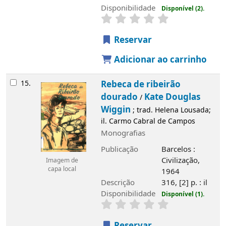
Disponibilidade
Disponível (2).
Reservar
Adicionar ao carrinho
15.
Rebeca de ribeirão
dourado
Kate Douglas
/
Wiggin
; trad. Helena Lousada;
il. Carmo Cabral de Campos
Monografias
Publicação
Barcelos :
Civilização,
Imagem de
capa local
1964
Descrição
316, [2] p. : il
Disponibilidade
Disponível (1).
Reservar