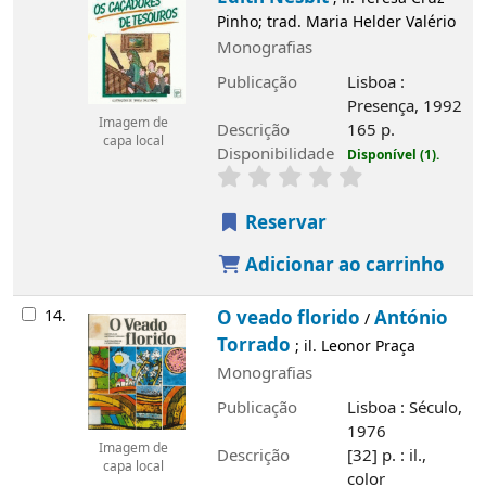
Pinho; trad. Maria Helder Valério
Monografias
Publicação
Lisboa :
Presença, 1992
Imagem de
Descrição
165 p.
capa local
Disponibilidade
Disponível (1).
Reservar
Adicionar ao carrinho
14.
O veado florido
António
/
Torrado
; il. Leonor Praça
Monografias
Publicação
Lisboa : Século,
1976
Imagem de
Descrição
[32] p. : il.,
capa local
color