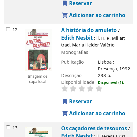
Reservar
Adicionar ao carrinho
12.
A história do amuleto
/
Edith Nesbit
; il. H. R. Millar;
trad. Maria Helder Valério
Monografias
Publicação
Lisboa :
Presença, 1992
Descrição
233 p.
Imagem de
Disponibilidade
capa local
Disponível (1).
Reservar
Adicionar ao carrinho
13.
Os caçadores de tesouros
/
Edith Nesbit
; il. Teresa Cruz