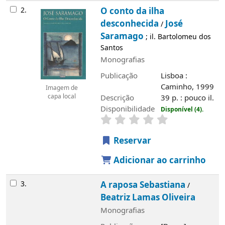
2.
O conto da ilha
desconhecida
José
/
Saramago
; il. Bartolomeu dos
Santos
Monografias
Publicação
Lisboa :
Caminho, 1999
Imagem de
Descrição
39 p. : pouco il.
capa local
Disponibilidade
Disponível (4).
Reservar
Adicionar ao carrinho
3.
A raposa Sebastiana
/
Beatriz Lamas Oliveira
Monografias