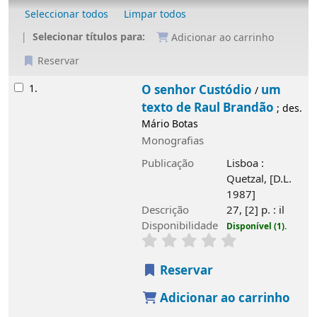
Seleccionar todos
Limpar todos
Selecionar títulos para:
Adicionar ao carrinho
Reservar
Resultados
1.
O senhor Custódio
um
/
texto de Raul Brandão
; des.
Mário Botas
Monografias
Publicação
Lisboa :
Quetzal, [D.L.
1987]
Descrição
27, [2] p. : il
Disponibilidade
Disponível (1).
Reservar
Adicionar ao carrinho