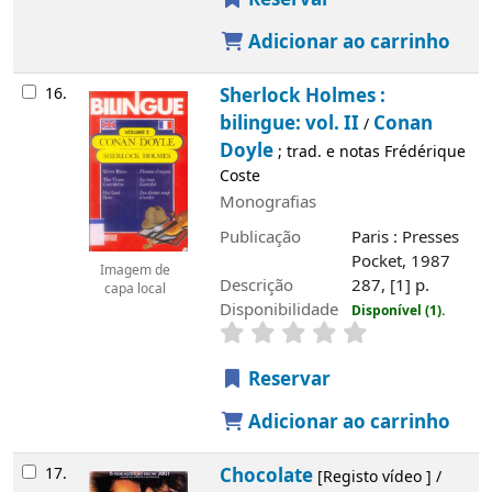
Adicionar ao carrinho
16.
Sherlock Holmes :
bilingue: vol. II
Conan
/
Doyle
; trad. e notas Frédérique
Coste
Monografias
Publicação
Paris : Presses
Pocket, 1987
Imagem de
Descrição
287, [1] p.
capa local
Disponibilidade
Disponível (1).
Reservar
Adicionar ao carrinho
17.
Chocolate
[Registo vídeo ] /