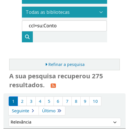
Refinar a pesquisa
A sua pesquisa recuperou 275
resultados.
Ordenar
1
2
3
4
5
6
7
8
9
10
Seguinte
Último
Ordenar por: