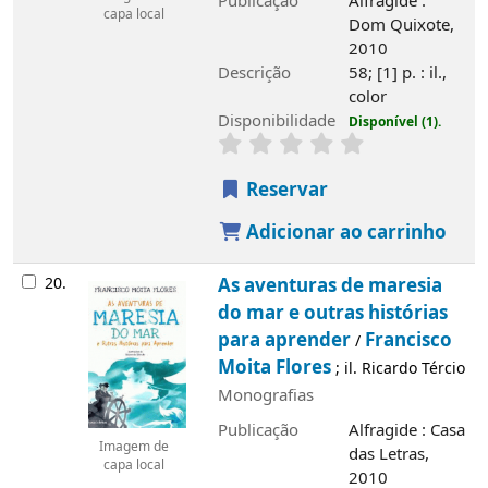
Publicação
Alfragide :
capa local
Dom Quixote,
2010
Descrição
58; [1] p. : il.,
color
Disponibilidade
Disponível (1).
Reservar
Adicionar ao carrinho
20.
As aventuras de maresia
do mar e outras histórias
para aprender
Francisco
/
Moita Flores
; il. Ricardo Tércio
Monografias
Publicação
Alfragide : Casa
Imagem de
das Letras,
capa local
2010