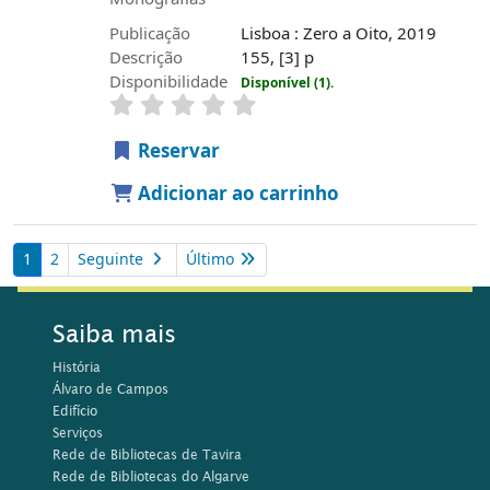
Publicação
Lisboa : Zero a Oito, 2019
Descrição
155, [3] p
Disponibilidade
Disponível (1).
Reservar
Adicionar ao carrinho
1
2
Seguinte
Último
Saiba mais
História
Álvaro de Campos
Edifício
Serviços
Rede de Bibliotecas de Tavira
Rede de Bibliotecas do Algarve