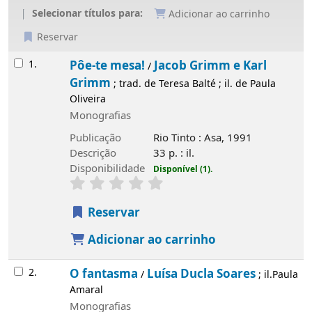
Selecionar títulos para:
Adicionar ao carrinho
Reservar
Resultados
1.
Pôe-te mesa!
Jacob Grimm e Karl
/
Grimm
; trad. de Teresa Balté ; il. de Paula
Oliveira
Monografias
Publicação
Rio Tinto : Asa, 1991
Descrição
33 p. : il.
Disponibilidade
Disponível (1).
Reservar
Adicionar ao carrinho
2.
O fantasma
Luísa Ducla Soares
/
; il.Paula
Amaral
Monografias