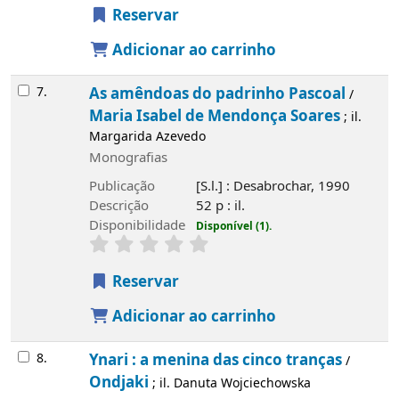
Reservar
Adicionar ao carrinho
7.
As amêndoas do padrinho Pascoal
/
Maria Isabel de Mendonça Soares
; il.
Margarida Azevedo
Monografias
Publicação
[S.l.] : Desabrochar, 1990
Descrição
52 p : il.
Disponibilidade
Disponível (1).
Reservar
Adicionar ao carrinho
8.
Ynari : a menina das cinco tranças
/
Ondjaki
; il. Danuta Wojciechowska