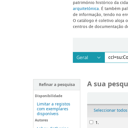
património histórico da ci
arquitetónica
. É também pal
de informação, tendo no en
O catálogo é coletivo aloja 
centros de documentação d
A sua pesqu
Refinar a pesquisa
Ordenar
Disponibilidade
Limitar a registos
com exemplares
Seleccionar todos
disponíveis
Resultados
Autores
1.