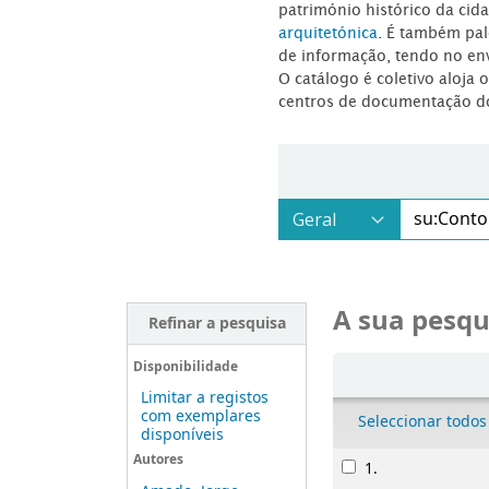
património histórico da ci
arquitetónica
. É também pal
de informação, tendo no en
O catálogo é coletivo aloja 
centros de documentação d
A sua pesqu
Refinar a pesquisa
Ordenar
Disponibilidade
Limitar a registos
com exemplares
Seleccionar todos
disponíveis
Resultados
Autores
1.