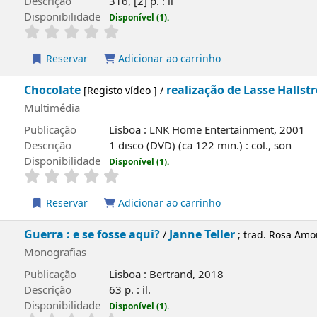
Publicação
Lisboa : Presença, 1992
Descrição
165 p.
Disponibilidade
Disponível (1).
Reservar
Adicionar ao carrinho
capa local
Rebeca de ribeirão dourado
Kate Douglas W
/
de Campos
Monografias
Publicação
Barcelos : Civilização, 1964
Descrição
316, [2] p. : il
Disponibilidade
Disponível (1).
Reservar
Adicionar ao carrinho