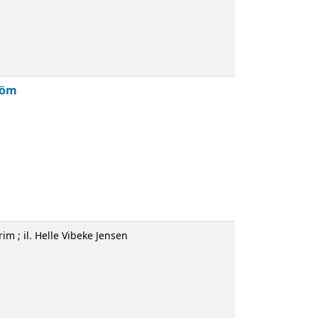
iggin
; trad. Helena Lousada; il. Carmo Cabral