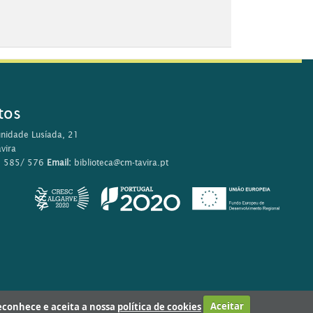
 Hallström
, 2001
 son
osa Amorim ; il. Helle Vibeke Jensen
 reconhece e aceita a nossa
política de cookies
Aceitar