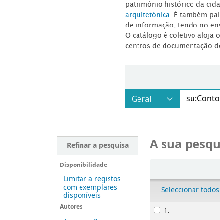
património histórico da ci
arquitetónica
. É também pal
de informação, tendo no en
O catálogo é coletivo aloja 
centros de documentação d
A sua pesqu
Refinar a pesquisa
Ordenar
Disponibilidade
Limitar a registos
com exemplares
Seleccionar todos
disponíveis
Resultados
Autores
1.