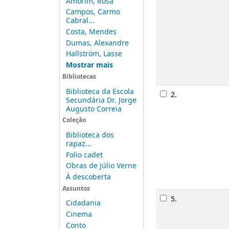
Amorim, Rosa
Campos, Carmo
Cabral...
Costa, Mendes
Dumas, Alexandre
Hallström, Lasse
Mostrar mais
Bibliotecas
Biblioteca da Escola
Secundária Dr. Jorge
Augusto Correia
Imagem de 
Coleção
2.
Biblioteca dos
rapaz...
Folio cadet
Obras de Júlio Verne
À descoberta
Assuntos
Cidadania
Cinema
Conto