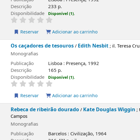
capa local
A história do amuleto
Edith Nesbit
/
; il. H. R.
Monografias
Publicação
Lisboa : Presença, 1992
Descrição
233 p.
Disponibilidade
Disponível (1).
Reservar
Adicionar ao carrinho
capa local
Os caçadores de tesouros
Edith Nesbit
/
; il. 
Monografias