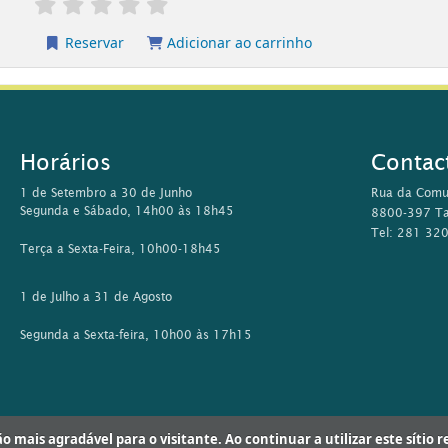
capa local
Chocolate
realização de Lasse
[Registo vídeo ] /
Multimédia
Publicação
Lisboa : LNK Home Entertainment
Descrição
1 disco (DVD) (ca 122 min.) : col.,
Disponibilidade
Disponível (1).
Reservar
Adicionar ao carrinho
capa local
Guerra : e se fosse aqui?
Janne Teller
/
; trad. R
Monografias
Publicação
Lisboa : Bertrand, 2018
Descrição
63 p. : il.
ção mais agradável para o visitante. Ao continuar a utilizar este sítio