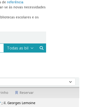
a de
referência
tar-se às novas necessidades
ibliotecas escolares e os
rinho
Reservar
urcenar
; il. Georges Lemoine