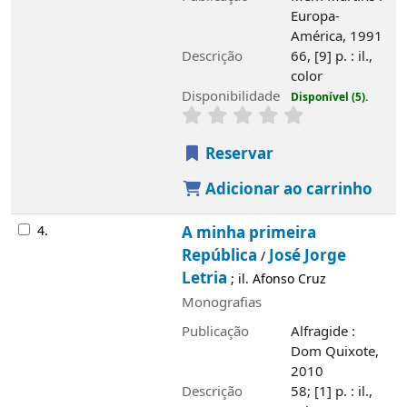
Imagem de
Europa-
capa local
América, 1991
Descrição
66, [9] p. : il.,
color
Disponibilidade
Disponível (5).
Reservar
Adicionar ao carrinho
4.
A minha primeira
República
José Jorge
/
Letria
; il. Afonso Cruz
Monografias
Imagem de
Publicação
Alfragide :
capa local
Dom Quixote,
2010
Descrição
58; [1] p. : il.,