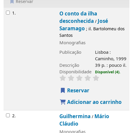
Reservar
Resultados
1.
O conto da ilha
desconhecida
José
/
Saramago
; il. Bartolomeu dos
Santos
Monografias
Publicação
Lisboa :
Caminho, 1999
Imagem de
Descrição
39 p. : pouco il.
capa local
Disponibilidade
Disponível (4).
Reservar
Adicionar ao carrinho
2.
Guilhermina
Mário
/
Cláudio
Monografias