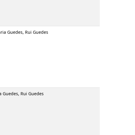
Guedes
edes