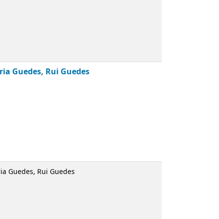
i Guedes
uedes