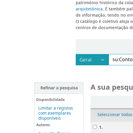
património histórico da ci
arquitetónica
. É também pal
de informação, tendo no en
O catálogo é coletivo aloja 
centros de documentação d
A sua pesqu
Refinar a pesquisa
Ordenar
Disponibilidade
Limitar a registos
com exemplares
Seleccionar todos
disponíveis
Resultados
Autores
1.
Pocaho