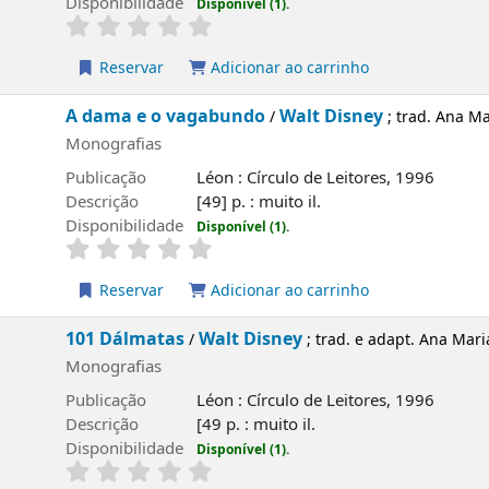
ilidade
Disponível (1).
rvar
Adicionar ao carrinho
 e o vagabundo
Walt Disney
/
; trad. Ana Maria Guedes, Rui 
fias
ão
Léon : Círculo de Leitores, 1996
o
[49] p. : muito il.
ilidade
Disponível (1).
rvar
Adicionar ao carrinho
lmatas
Walt Disney
/
; trad. e adapt. Ana Maria Guedes, Rui Gu
fias
ão
Léon : Círculo de Leitores, 1996
o
[49 p. : muito il.
ilidade
Disponível (1).