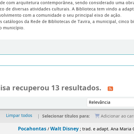
dade com arquitetura contemporânea, sendo considerado uma obr
co de diversas atividades culturais. A Biblioteca tem vindo a adap
volvimento com a comunidade o seu principal eixo de ação.
os catálogos da Rede de Bibliotecas de Tavira, a municipal, cinco b
o município.
isa recuperou 13 resultados.
Ordenar por:
Limpar todos
Selecionar títulos para:
Adicionar ao car
ntas
Walt Disney
/
; trad. e adapt. Ana Maria Guedes, Rui Gued