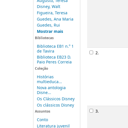
Augusto, Teresa
Monogra
Disney, Walt
Publicaç
Figueira, Teresa
Descriçã
Guedes, Ana Maria
Disponib
Guedes, Rui
Mostrar mais
Bibliotecas
Rese
Biblioteca EB1 n.º 1
de Tavira
2.
A bela 
Biblioteca EB23 D.
Monogra
Paio Peres Correia
Coleção
Publicaç
Descriçã
Histórias
multieduca...
Disponib
Nova antologia
Disne...
Os Clássicos Disney
Rese
Os clássicos Disney
3.
A bela 
Assuntos
Monogra
Conto
Literatura juvenil
Publicaç