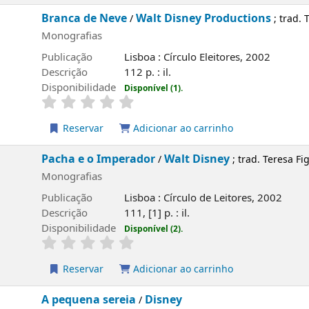
 de Neve
Walt Disney Productions
/
; trad. Teresa Augusto
fias
ão
Lisboa : Círculo Eleitores, 2002
o
112 p. : il.
ilidade
Disponível (1).
rvar
Adicionar ao carrinho
e o Imperador
Walt Disney
/
; trad. Teresa Figueira
fias
ão
Lisboa : Círculo de Leitores, 2002
o
111, [1] p. : il.
ilidade
Disponível (2).
rvar
Adicionar ao carrinho
ena sereia
Disney
/