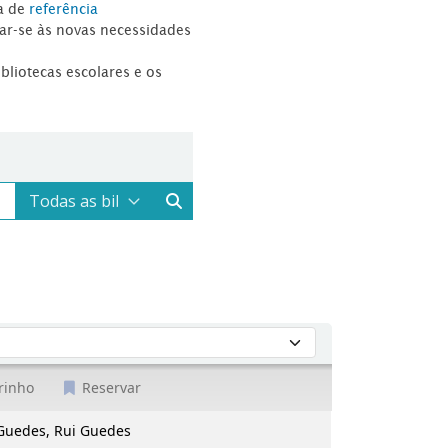
a de
referência
tar-se às novas necessidades
ibliotecas escolares e os
rinho
Reservar
es