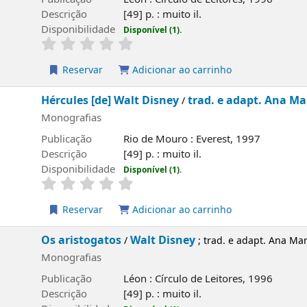
o
[49] p. : muito il.
ilidade
Disponível (1).
rvar
Adicionar ao carrinho
s [de] Walt Disney
trad. e adapt. Ana Maria Guedes, Ru
/
fias
ão
Rio de Mouro : Everest, 1997
o
[49] p. : muito il.
ilidade
Disponível (1).
rvar
Adicionar ao carrinho
togatos
Walt Disney
/
; trad. e adapt. Ana Maria Guedes, Rui G
fias
ão
Léon : Círculo de Leitores, 1996
o
[49] p. : muito il.