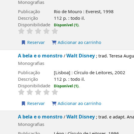
fias
ão
Rio de Mouro : Everest, 1998
o
112 p. : todo il.
ilidade
Disponível (1).
rvar
Adicionar ao carrinho
e o monstro
Walt Disney
/
; trad. Teresa Augusto
fias
ão
[Lisboa] : Círculo de Leitores, 2002
o
112 p. : todo il.
ilidade
Disponível (1).
rvar
Adicionar ao carrinho
e o monstro
Walt Disney
/
; trad. e adapt. Ana Maria Guedes, 
fias
ão
Léon : Círculo de Leitores, 1996