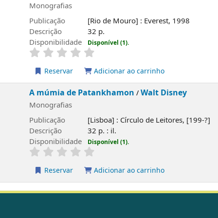
fias
ão
[Rio de Mouro] : Everest, 1998
o
32 p.
ilidade
Disponível (1).
rvar
Adicionar ao carrinho
a de Patankhamon
Walt Disney
/
fias
ão
[Lisboa] : Círculo de Leitores, [199-?]
o
32 p. : il.
ilidade
Disponível (1).
rvar
Adicionar ao carrinho