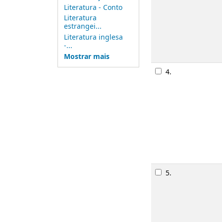
Literatura - Conto
Descriçã
Literatura
Disponib
estrangei...
Literatura inglesa
-...
Rese
Mostrar mais
4.
Hércule
Monogra
Publicaç
Descriçã
Disponib
Rese
5.
Os aris
Monogra
Publicaç
Descriçã