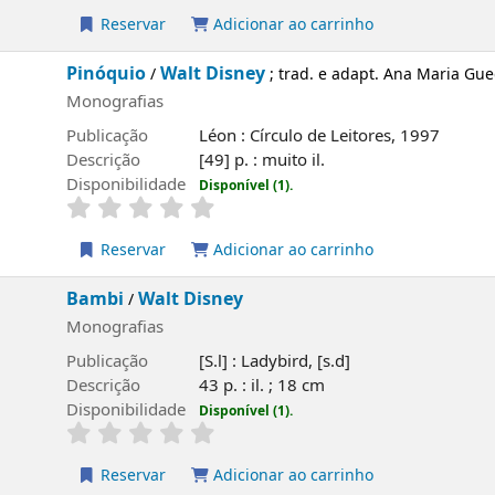
rvar
Adicionar ao carrinho
io
Walt Disney
/
; trad. e adapt. Ana Maria Guedes, Rui Guedes
fias
ão
Léon : Círculo de Leitores, 1997
o
[49] p. : muito il.
ilidade
Disponível (1).
rvar
Adicionar ao carrinho
Walt Disney
/
fias
ão
[S.l] : Ladybird, [s.d]
o
43 p. : il. ; 18 cm
ilidade
Disponível (1).
rvar
Adicionar ao carrinho