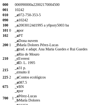
000
006990000a22002170004500
001
10242
010
_a
972-750-353-5
090
_a
10242
100
_a
20030124d1995 a y0pory5003 ba
101
0
_a
por
102
_a
PT
_a
Dona nuvem
200
1
_f
María Dolores Pérez-Lucas
_g
trad. e adapt. Ana Maria Guedes e Rui Guedes
_a
Rio de Mouro
210
_c
Everest
_d
D. L. 1995
_a
31 p.
215
_c
muito il
225
2
_a
Contos ecológicos
_a
087.5
675
_v
BN
_z
por
_a
Pérez-Lucas
700
1
_b
María Dolores