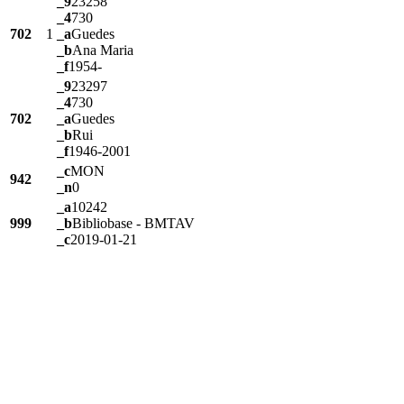
_9
23258
_4
730
702
1
_a
Guedes
_b
Ana Maria
_f
1954-
_9
23297
_4
730
702
_a
Guedes
_b
Rui
_f
1946-2001
_c
MON
942
_n
0
_a
10242
999
_b
Bibliobase - BMTAV
_c
2019-01-21