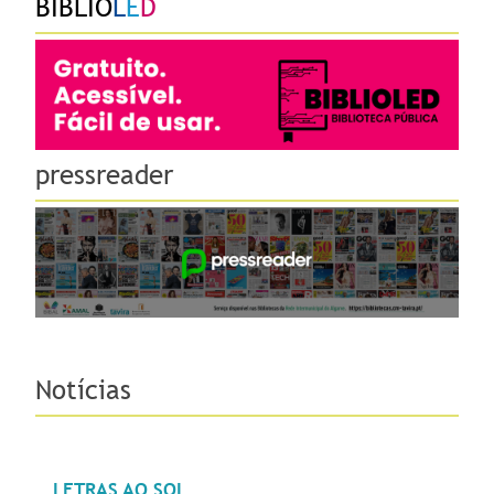
BIBLIO
L
E
D
pressreader
Notícias
LETRAS AO SOL