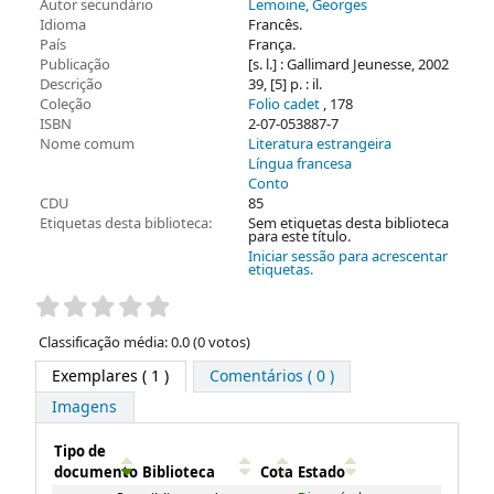
Autor secundário
Lemoine, Georges
Idioma
Francês.
País
França.
Publicação
[s. l.] : Gallimard Jeunesse, 2002
Descrição
39, [5] p. : il.
Coleção
Folio cadet
, 178
ISBN
2-07-053887-7
Nome comum
Literatura estrangeira
Língua francesa
Conto
CDU
85
Etiquetas desta biblioteca:
Sem etiquetas desta biblioteca
para este título.
Iniciar sessão para acrescentar
etiquetas.
Pontuação
Classificação média: 0.0 (0 votos)
Exemplares
( 1 )
Comentários ( 0 )
Imagens
Tipo de
documento
Biblioteca
Cota
Estado