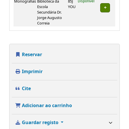
Exemplares
Monografias
Biblioteca da
85J
Disponível
Escola
YOU
Secundária Dr.
Jorge Augusto
Correia
Reservar
Imprimir
Cite
Adicionar ao carrinho
Guardar registo