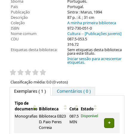
Idioma
Português.
País
Portugal.
Publicação
Sintra : Marus, 1994
Descrição
87 p. : il. ; 31 cm
Coleção
A minha primeira biblioteca
ISBN
972-730-051-0
Nome comum
Cultura -- [Publicações juvenis]
CDU
087.5-053.5
316.72
Etiquetas desta biblioteca:
Sem etiquetas desta biblioteca
para este título.
Iniciar sessão para acrescentar
etiquetas.
Pontuação
Classificação média: 0.0 (0 votos)
Exemplares
( 1 )
Comentários ( 0 )
Tipo de
documento
Biblioteca
Cota
Estado
Exemplares
Monografias
Biblioteca EB23
087.5
Disponível
D. Paio Peres
MIN
Correia