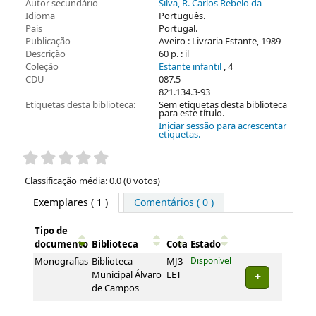
Autor secundário
Silva, R. Carlos Rebelo da
Idioma
Português.
País
Portugal.
Publicação
Aveiro : Livraria Estante, 1989
Descrição
60 p. : il
Coleção
Estante infantil
, 4
CDU
087.5
821.134.3-93
Etiquetas desta biblioteca:
Sem etiquetas desta biblioteca
para este título.
Iniciar sessão para acrescentar
etiquetas.
Pontuação
Classificação média: 0.0 (0 votos)
Exemplares
( 1 )
Comentários ( 0 )
Tipo de
documento
Biblioteca
Cota
Estado
Exemplares
Monografias
Biblioteca
MJ3
Disponível
Municipal Álvaro
LET
de Campos