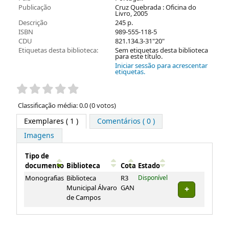
Publicação
Cruz Quebrada : Oficina do
Livro, 2005
Descrição
245 p.
ISBN
989-555-118-5
CDU
821.134.3-31"20"
Etiquetas desta biblioteca:
Sem etiquetas desta biblioteca
para este título.
Iniciar sessão para acrescentar
etiquetas.
Pontuação
Classificação média: 0.0 (0 votos)
Exemplares
( 1 )
Comentários ( 0 )
Imagens
Tipo de
documento
Biblioteca
Cota
Estado
Exemplares
Monografias
Biblioteca
R3
Disponível
Municipal Álvaro
GAN
de Campos