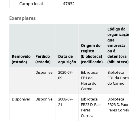
Campo local
47632
Exemplares
Código da
organizaçã
que
Origem do
empresta
registo
ou é
Removido
Perdido
Data de
(biblioteca)
detentora
(estado)
(estado)
aquisição
(codificado)
(biblioteca)
Disponível
2020-07-
Biblioteca
Biblioteca
09
EB1 da
EB1 da Hort
Horta do
do Carmo
Carmo
Disponível
Disponível
2008-07-
Biblioteca
Biblioteca
21
EB23 D. Paio
EB23 D. Paio
Peres
Peres Correi
Correia