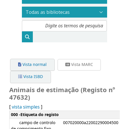
Vista normal
Vista MARC
Vista ISBD
Animais de estimação (Registo nº
47632)
[
vista simples
]
Detalhes MARC
000 -Etiqueta do registo
campo de controlo
007020000a22002290004500
de comprimento fixo