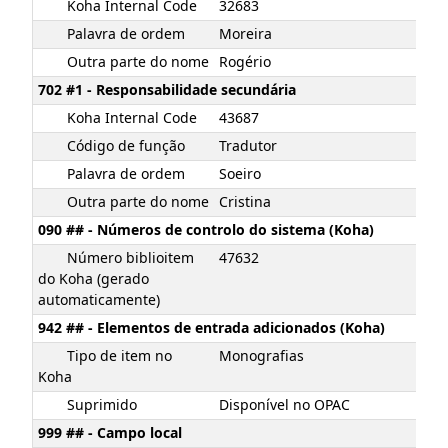
Koha Internal Code
32683
Palavra de ordem
Moreira
Outra parte do nome
Rogério
702 #1 - Responsabilidade secundária
Koha Internal Code
43687
Código de função
Tradutor
Palavra de ordem
Soeiro
Outra parte do nome
Cristina
090 ## - Números de controlo do sistema (Koha)
Número biblioitem
47632
do Koha (gerado
automaticamente)
942 ## - Elementos de entrada adicionados (Koha)
Tipo de item no
Monografias
Koha
Suprimido
Disponível no OPAC
999 ## - Campo local