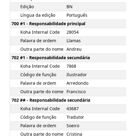
Edição
BN
Língua da edição
Português
700 #1 - Responsabilidade principal
Koha Internal Code
28054
Palavra de ordem
Llamas
Outra parte do nome
Andreu
702 #1 - Responsabilidade secundária
Koha Internal Code
7868
Código de função
Ilustrador
Palavra de ordem
Arredondo
Outra parte do nome
Francisco
702 ## - Responsabilidade secundária
Koha Internal Code
43687
Código de função
Tradutor
Palavra de ordem
Soeiro
Outra parte do nome
Cristina