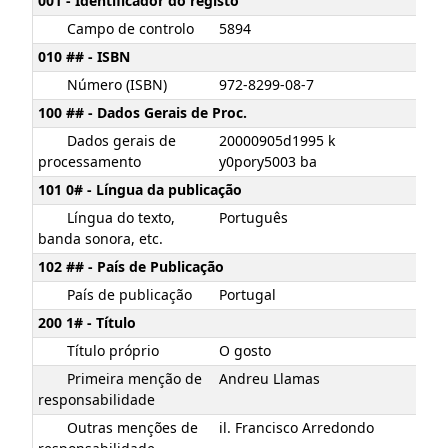
001 - Identificador do registo
Campo de controlo
5894
010 ## - ISBN
Número (ISBN)
972-8299-08-7
100 ## - Dados Gerais de Proc.
Dados gerais de
20000905d1995 k
processamento
y0pory5003 ba
101 0# - Língua da publicação
Língua do texto,
Português
banda sonora, etc.
102 ## - País de Publicação
País de publicação
Portugal
200 1# - Título
Título próprio
O gosto
Primeira menção de
Andreu Llamas
responsabilidade
Outras menções de
il. Francisco Arredondo