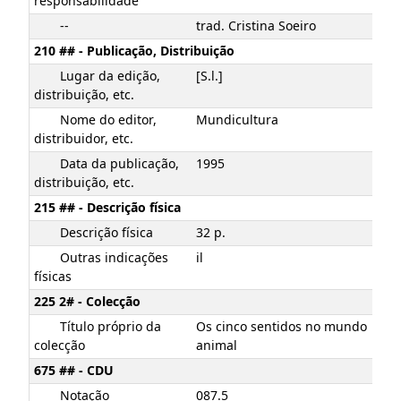
responsabilidade
--
trad. Cristina Soeiro
210 ## - Publicação, Distribuição
Lugar da edição,
[S.l.]
distribuição, etc.
Nome do editor,
Mundicultura
distribuidor, etc.
Data da publicação,
1995
distribuição, etc.
215 ## - Descrição física
Descrição física
32 p.
Outras indicações
il
físicas
225 2# - Colecção
Título próprio da
Os cinco sentidos no mundo
colecção
animal
675 ## - CDU
Notação
087.5