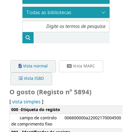
Vista normal
Vista MARC
Vista ISBD
O gosto (Registo nº 5894)
[
vista simples
]
Detalhes MARC
000 -Etiqueta do registo
campo de controlo
006600000a22002170004500
de comprimento fixo