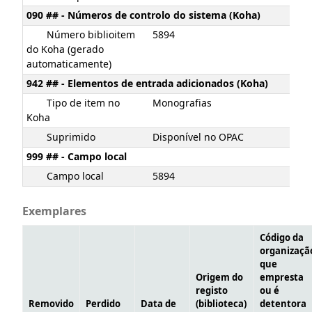
090 ## - Números de controlo do sistema (Koha)
Número biblioitem
5894
do Koha (gerado
automaticamente)
942 ## - Elementos de entrada adicionados (Koha)
Tipo de item no
Monografias
Koha
Suprimido
Disponível no OPAC
999 ## - Campo local
Campo local
5894
Exemplares
Código da
organizaçã
que
Origem do
empresta
registo
ou é
Removido
Perdido
Data de
(biblioteca)
detentora