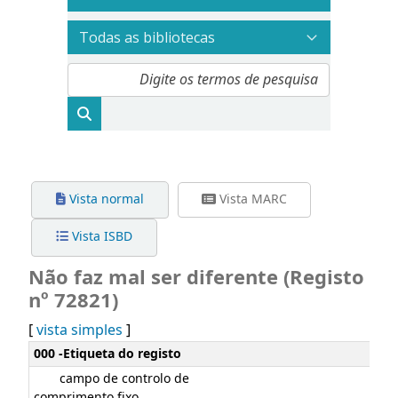
Vista normal
Vista MARC
Vista ISBD
Não faz mal ser diferente (Registo
nº 72821)
[
vista simples
]
Detalhes MARC
000 -Etiqueta do registo
campo de controlo de
comprimento fixo