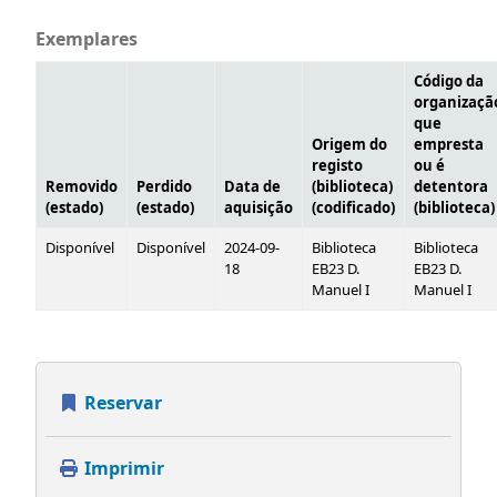
Exemplares
Código da
organizaçã
que
Origem do
empresta
registo
ou é
Removido
Perdido
Data de
(biblioteca)
detentora
(estado)
(estado)
aquisição
(codificado)
(biblioteca)
Disponível
Disponível
2024-09-
Biblioteca
Biblioteca
18
EB23 D.
EB23 D.
Manuel I
Manuel I
Reservar
Imprimir