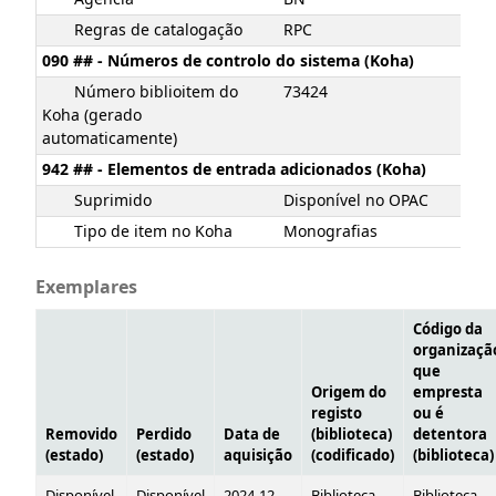
Regras de catalogação
RPC
090 ## - Números de controlo do sistema (Koha)
Número biblioitem do
73424
Koha (gerado
automaticamente)
942 ## - Elementos de entrada adicionados (Koha)
Suprimido
Disponível no OPAC
Tipo de item no Koha
Monografias
Exemplares
Código da
organizaçã
que
Origem do
empresta
registo
ou é
Removido
Perdido
Data de
(biblioteca)
detentora
(estado)
(estado)
aquisição
(codificado)
(biblioteca)
Disponível
Disponível
2024-12-
Biblioteca
Biblioteca