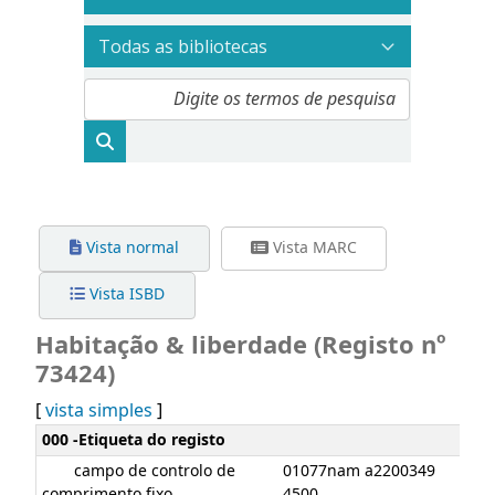
Vista normal
Vista MARC
Vista ISBD
Habitação & liberdade (Registo nº
73424)
[
vista simples
]
Detalhes MARC
000 -Etiqueta do registo
campo de controlo de
01077nam a2200349
comprimento fixo
4500