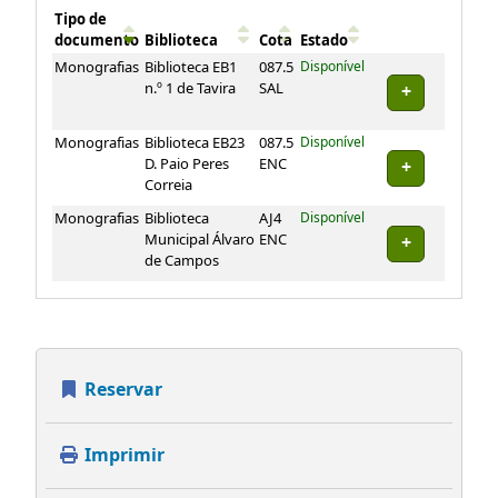
Tipo de
documento
Biblioteca
Cota
Estado
Exemplares
Monografias
Biblioteca EB1
087.5
Disponível
n.º 1 de Tavira
SAL
Monografias
Biblioteca EB23
087.5
Disponível
D. Paio Peres
ENC
Correia
Monografias
Biblioteca
AJ4
Disponível
Municipal Álvaro
ENC
de Campos
Reservar
Imprimir