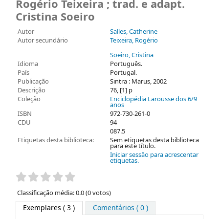
Rogério Teixeira ; trad. e adapt.
Cristina Soeiro
Autor
Salles, Catherine
Autor secundário
Teixeira, Rogério
Soeiro, Cristina
Idioma
Português.
País
Portugal.
Publicação
Sintra : Marus, 2002
Descrição
76, [1] p
Coleção
Enciclopédia Larousse dos 6/9
anos
ISBN
972-730-261-0
CDU
94
087.5
Etiquetas desta biblioteca:
Sem etiquetas desta biblioteca
para este título.
Iniciar sessão para acrescentar
etiquetas.
Pontuação
Classificação média: 0.0 (0 votos)
Exemplares
( 3 )
Comentários ( 0 )