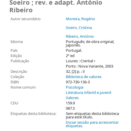
Soeiro ; rev. e adapt. António
Ribeiro
Autor secundário
Moreira, Rogério
Soeiro, Cristina
Ribeiro, António
Idioma
Português; de obra original,
Japonês.
País
Portugal.
Edição
2ª ed
Publicação
Loures : Crerital •
Porto : Nova Variante, 2003
Descrição
32, [2] p. : il
Coleção
Biblioteca de valores
ISBN
972-730-136-3
Nome comum
Psicologia
Literatura infantil e juvenil
Valores
CDU
159.9
087.5
Etiquetas desta biblioteca:
Sem etiquetas desta biblioteca
para este título.
Iniciar sessão para acrescentar
etiquetas.