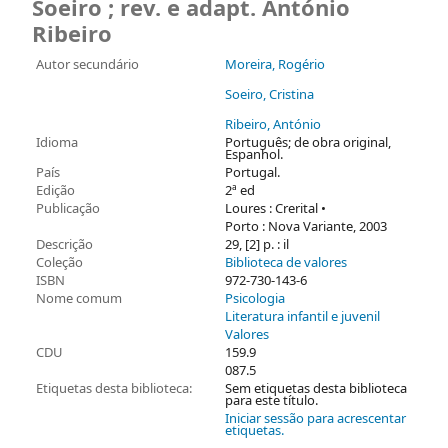
Soeiro ; rev. e adapt. António
Ribeiro
Autor secundário
Moreira, Rogério
Soeiro, Cristina
Ribeiro, António
Idioma
Português; de obra original,
Espanhol.
País
Portugal.
Edição
2ª ed
Publicação
Loures : Crerital •
Porto : Nova Variante, 2003
Descrição
29, [2] p. : il
Coleção
Biblioteca de valores
ISBN
972-730-143-6
Nome comum
Psicologia
Literatura infantil e juvenil
Valores
CDU
159.9
087.5
Etiquetas desta biblioteca:
Sem etiquetas desta biblioteca
para este título.
Iniciar sessão para acrescentar
etiquetas.