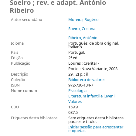
Soeiro ; rev. e adapt. António
Ribeiro
Autor secundário
Moreira, Rogério
Soeiro, Cristina
Ribeiro, António
Idioma
Português; de obra original,
Italiano.
País
Portugal.
Edição
2ª ed
Publicação
Loures : Crerital •
Porto : Nova Variante, 2003
Descrição
29, [2] p. : il
Coleção
Biblioteca de valores
ISBN
972-730-134-7
Nome comum
Psicologia
Literatura infantil e juvenil
Valores
CDU
159.9
087.5
Etiquetas desta biblioteca:
Sem etiquetas desta biblioteca
para este título.
Iniciar sessão para acrescentar
etiquetas.