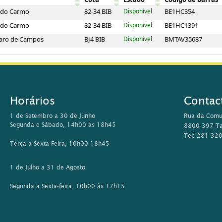
a do Carmo
82-34 BIB
Disponível
BE1HC354
a do Carmo
82-34 BIB
Disponível
BE1HC1391
lvaro de Campos
BJ4 BIB
Disponível
BMTAV35687
Horários
Contac
1 de Setembro a 30 de Junho
Rua da Comu
Segunda e Sábado, 14h00 às 18h45
8800-397 Ta
Tel: 281 32
Terça a Sexta-Feira, 10h00-18h45
1 de Julho a 31 de Agosto
Segunda a Sexta-feira, 10h00 às 17h15