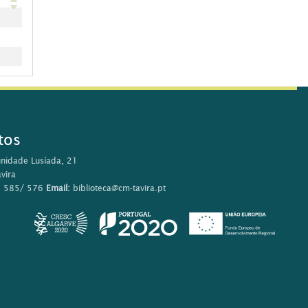
tos
nidade Lusíada, 21
vira
0 585/ 576
Email:
biblioteca@cm-tavira.pt