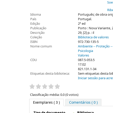
Soei
Rib
Idioma
Português; de obra origi
País
Portugal.
Edição
2ª ed
Publicação
Porto : Nova Variante, 
Descrição
29, [2] p. : il
Coleção
Biblioteca de valores
ISBN
972-730-135-5
Nome comum
Ambiente -- Proteção -- 
Psicologia
Valores
CDU
087.5-053.5
17.02
821.131.1-34
Etiquetas desta biblioteca:
Sem etiquetas desta bibl
Iniciar sessão para acre
Pontuação
Classificação média: 0.0 (0 votos)
Exemplares
( 3 )
Comentários ( 0 )
Tipo de documento
Biblioteca