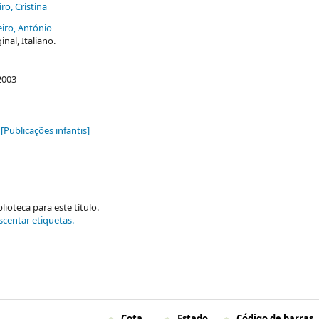
ro, Cristina
eiro, António
nal, Italiano.
2003
[Publicações infantis]
ioteca para este título.
scentar etiquetas.
Cota
Estado
Código de barras