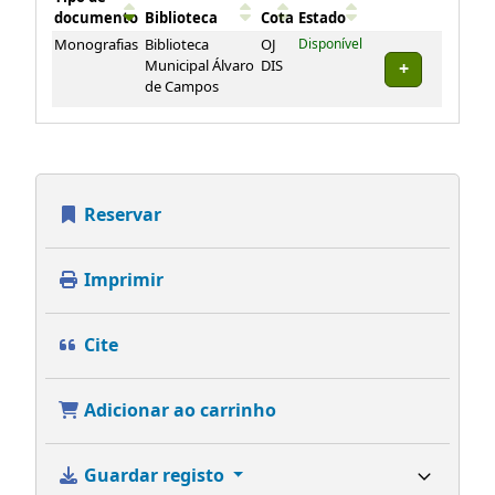
documento
Biblioteca
Cota
Estado
Exemplares
Monografias
Biblioteca
OJ
Disponível
Municipal Álvaro
DIS
de Campos
Reservar
Imprimir
Cite
Adicionar ao carrinho
Guardar registo