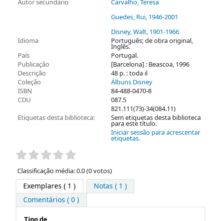
Autor secundário
Carvalho, Teresa
Guedes, Rui
, 1946-2001
Disney, Walt
, 1901-1966
Idioma
Português; de obra original,
Inglês.
País
Portugal.
Publicação
[Barcelona] : Beascoa, 1996
Descrição
48 p. : toda il
Coleção
Álbuns Disney
ISBN
84-488-0470-8
CDU
087.5
821.111(73)-34(084.11)
Etiquetas desta biblioteca:
Sem etiquetas desta biblioteca
para este título.
Iniciar sessão para acrescentar
etiquetas.
Pontuação
Classificação média: 0.0 (0 votos)
Exemplares
( 1 )
Notas ( 1 )
Comentários ( 0 )
Tipo de