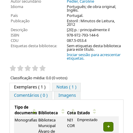
Autor secundário
Pedler, Caroline
Idioma
Português; de obra original,
Inglês.
País
Portugal.
Publicação
Estoril : Minutos de Leitura,
2012
Descrição
[20] p. : principalmente il
ISBN
978-972-793-144-6
CDU
087.5-053.4
Etiquetas desta biblioteca:
Sem etiquetas desta biblioteca
para este título.
Iniciar sessão para acrescentar
etiquetas.
Pontuação
Classificação média: 0.0 (0 votos)
Exemplares
( 1 )
Notas ( 1 )
Comentários ( 0 )
Imagens
Tipo de
documento
Biblioteca
Cota
Estado
Exemplares
Monografias
Biblioteca
NI1
Emprestado
Municipal
COR
Álvaro de