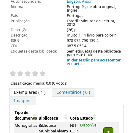
Autor secundário
Edgson, Alison
Idioma
Português; de obra original,
Inglês.
País
Portugal.
Publicação
Estoril : Minutos de Leitura,
2012
Descrição
[26] p.
Descrição
muito il + 1 livro para colorir
ISBN
978-972-793-139-2
CDU
087.5-053.4
Etiquetas desta biblioteca:
Sem etiquetas desta biblioteca
para este título.
Iniciar sessão para acrescentar
etiquetas.
Pontuação
Classificação média: 0.0 (0 votos)
Exemplares
( 1 )
Comentários ( 0 )
Imagens
Tipo de
documento
Biblioteca
Cota
Estado
Exemplares
Monografias
Biblioteca
NI1
Disponível
Municipal Álvaro
COR