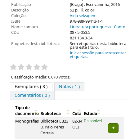
Publicação
[Braga] : Escrivaninha, 2016
Descrição
52 p. : il. color
Coleção
Vida selvagem
ISBN
978-989-99413-1-1
Nome comum
Literatura portuguesa - Conto
CDU
087.5-053.5
821.134.3-34
Etiquetas desta biblioteca:
Sem etiquetas desta biblioteca
para este título.
Iniciar sessão para acrescentar
etiquetas.
Pontuação
Classificação média: 0.0 (0 votos)
Exemplares
( 3 )
Notas ( 1 )
Comentários ( 0 )
Tipo de
documento
Biblioteca
Cota
Estado
Exemplares
Monografias
Biblioteca EB23
82-34
Disponível
D. Paio Peres
OLI
Correia