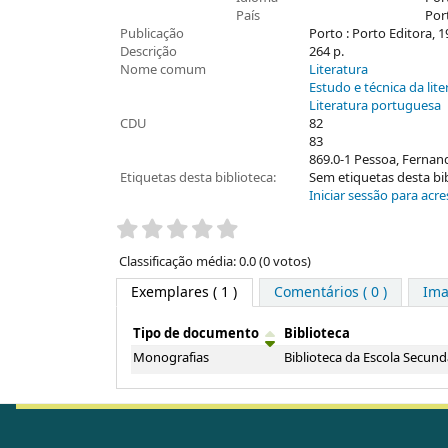
País
Por
Publicação
Porto : Porto Editora, 
Descrição
264 p.
Nome comum
Literatura
Estudo e técnica da lite
Literatura portuguesa
CDU
82
83
869.0-1 Pessoa, Fernan
Etiquetas desta biblioteca:
Sem etiquetas desta bibl
Iniciar sessão para acre
Pontuação
Classificação média: 0.0 (0 votos)
Exemplares
( 1 )
Comentários ( 0 )
Im
Tipo de documento
Biblioteca
Exemplares
Monografias
Biblioteca da Escola Secund