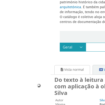
património histórico da ci
arquitetónica
. É também pal
de informação, tendo no en
O catálogo é coletivo aloja 
centros de documentação d
Vista normal
V
Do texto à leitur
com aplicação à o
Silva
Autor
Sil
Idioma
Por