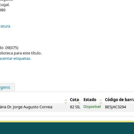
tugal.
1989
ratura
do .09(075)
ioteca para este título.
scentar etiquetas.
agens
Cota
Estado
Código de barr
ária Dr. Jorge Augusto Correia
82 SIL
Disponível
BESJAC3294