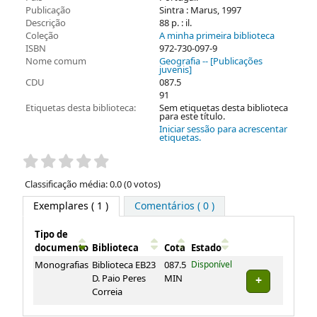
Publicação
Sintra : Marus, 1997
Descrição
88 p. : il.
Coleção
A minha primeira biblioteca
ISBN
972-730-097-9
Nome comum
Geografia -- [Publicações
juvenis]
CDU
087.5
91
Etiquetas desta biblioteca:
Sem etiquetas desta biblioteca
para este título.
Iniciar sessão para acrescentar
etiquetas.
Pontuação
Classificação média: 0.0 (0 votos)
Exemplares
( 1 )
Comentários ( 0 )
Tipo de
documento
Biblioteca
Cota
Estado
Exemplares
Monografias
Biblioteca EB23
087.5
Disponível
D. Paio Peres
MIN
Correia