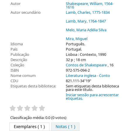
Autor
Shakespeare, William
, 1564-
1616
Autor secundário
Lamb, Charles
, 1775-1834
Lamb, Mary
, 1764-1847
Melo, Maria Adélia Silva
Mira, Miguel
Idioma
Português.
País
Portugal.
Publicação
Lisboa : Contexto, 1990
Descrição
32 p ; 18 cm
Coleção
Contos de Shakespeare
, 16
ISBN
972-575-094-2
Nome comum
Literatura inglesa - Conto
CDU
821.111-34"19"
Etiquetas desta biblioteca:
Sem etiquetas desta biblioteca
para este título.
Iniciar sessão para acrescentar
etiquetas.
Pontuação
Classificação média: 0.0 (0 votos)
Exemplares
( 1 )
Notas ( 1 )