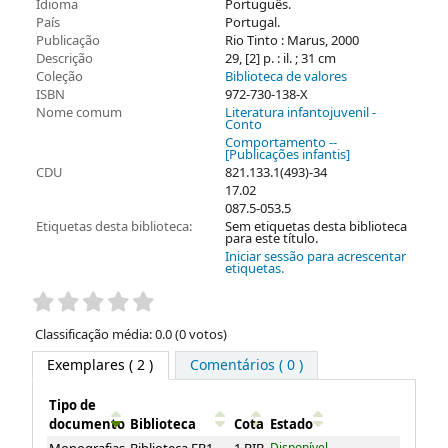
Idioma
Português.
País
Portugal.
Publicação
Rio Tinto : Marus, 2000
Descrição
29, [2] p. : il. ; 31 cm
Coleção
Biblioteca de valores
ISBN
972-730-138-X
Nome comum
Literatura infantojuvenil -
Conto
Comportamento --
[Publicações infantis]
CDU
821.133.1(493)-34
17.02
087.5-053.5
Etiquetas desta biblioteca:
Sem etiquetas desta biblioteca
para este título.
Iniciar sessão para acrescentar
etiquetas.
Pontuação
Classificação média: 0.0 (0 votos)
Exemplares
( 2 )
Comentários ( 0 )
Tipo de
documento
Biblioteca
Cota
Estado
Exemplares