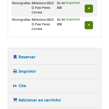
Exemplares
Monografias
Biblioteca EB23
82-34
Disponível
D. Paio Peres
BIB
Correia
Monografias
Biblioteca EB23
82-34
Disponível
D. Paio Peres
BIB
Correia
Reservar
Imprimir
Cite
Adicionar ao carrinho