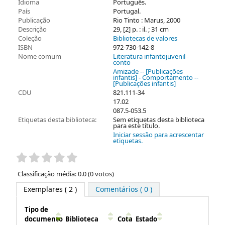
Idioma
Português.
País
Portugal.
Publicação
Rio Tinto : Marus, 2000
Descrição
29, [2] p. : il. ; 31 cm
Coleção
Bibliotecas de valores
ISBN
972-730-142-8
Nome comum
Literatura infantojuvenil -
conto
Amizade -- [Publicações
infantis] - Comportamento --
[Publicações infantis]
CDU
821.111-34
17.02
087.5-053.5
Etiquetas desta biblioteca:
Sem etiquetas desta biblioteca
para este título.
Iniciar sessão para acrescentar
etiquetas.
Pontuação
Classificação média: 0.0 (0 votos)
Exemplares
( 2 )
Comentários ( 0 )
Tipo de
documento
Biblioteca
Cota
Estado