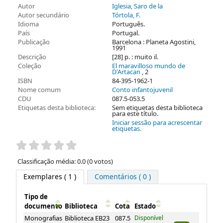
Autor
Iglesia, Saro de la
Autor secundário
Tórtola, F.
Idioma
Português.
País
Portugal.
Publicação
Barcelona : Planeta Agostini,
1991
Descrição
[28] p. : muito il.
Coleção
El maravilloso mundo de
D'Artacan
, 2
ISBN
84-395-1962-1
Nome comum
Conto infantojuvenil
CDU
087.5-053.5
Etiquetas desta biblioteca:
Sem etiquetas desta biblioteca
para este título.
Iniciar sessão para acrescentar
etiquetas.
Pontuação
Classificação média: 0.0 (0 votos)
Exemplares
( 1 )
Comentários ( 0 )
Tipo de
documento
Biblioteca
Cota
Estado
Exemplares
Monografias
Biblioteca EB23
087.5
Disponível