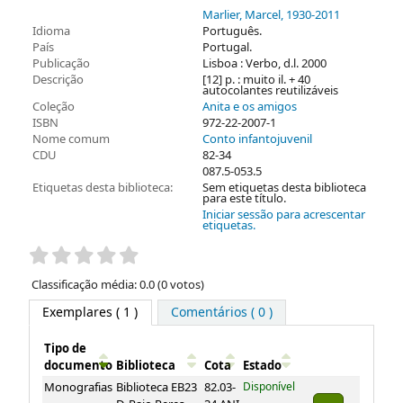
Marlier, Marcel
, 1930-2011
Idioma
Português.
País
Portugal.
Publicação
Lisboa : Verbo, d.l. 2000
Descrição
[12] p. : muito il. + 40
autocolantes reutilizáveis
Coleção
Anita e os amigos
ISBN
972-22-2007-1
Nome comum
Conto infantojuvenil
CDU
82-34
087.5-053.5
Etiquetas desta biblioteca:
Sem etiquetas desta biblioteca
para este título.
Iniciar sessão para acrescentar
etiquetas.
Pontuação
Classificação média: 0.0 (0 votos)
Exemplares
( 1 )
Comentários ( 0 )
Tipo de
documento
Biblioteca
Cota
Estado
Exemplares
Monografias
Biblioteca EB23
82.03-
Disponível