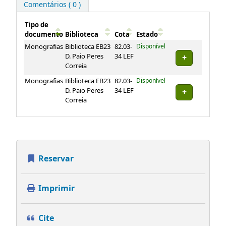
Comentários ( 0 )
Tipo de
documento
Biblioteca
Cota
Estado
Exemplares
Monografias
Biblioteca EB23
82.03-
Disponível
D. Paio Peres
34 LEF
Correia
Monografias
Biblioteca EB23
82.03-
Disponível
D. Paio Peres
34 LEF
Correia
Reservar
Imprimir
Cite