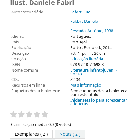
ilust. Daniele Fabri
Autor secundário
Lefort, Luc
Fabbri, Daniele
Pescada, António
, 1938-
Idioma
Português.
País
Portugal.
Publicação
Porto : Porto ed., 2014
Descrição
78, [1] p. : il. ; 20 cm
Coleção
Educação literária
ISBN
978-972-0-72698-8
Nome comum
Literatura infantojuvenil -
Conto
CDU
82-34
Recursos em linha
Mais informação
Etiquetas desta biblioteca:
Sem etiquetas desta biblioteca
para este título.
Iniciar sessão para acrescentar
etiquetas.
Pontuação
Classificação média: 0.0 (0 votos)
Exemplares
( 2 )
Notas ( 2 )