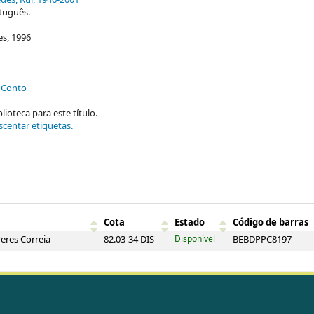
des, Rui
, 1946-2001
tuguês.
es, 1996
- Conto
ioteca para este título.
scentar etiquetas.
Cota
Estado
Código de barras
Peres Correia
82.03-34 DIS
Disponível
BEBDPPC8197