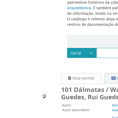
património histórico da ci
arquitetónica
. É também pal
de informação, tendo no en
O catálogo é coletivo aloja 
centros de documentação d
Vista normal
V
101 Dálmatas / Wa
Guedes, Rui Gued
Autor
Dis
Autor secundário
Gue