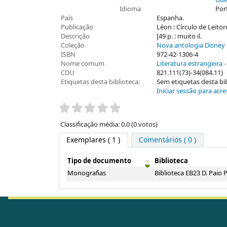
Gue
Idioma
Por
País
Espanha.
Publicação
Léon : Círculo de Leitor
Descrição
[49 p. : muito il.
Coleção
Nova antologia Disney
ISBN
972-42-1306-4
Nome comum
Literatura estrangeira 
CDU
821.111(73)-34(084.11)
Etiquetas desta biblioteca:
Sem etiquetas desta bibl
Iniciar sessão para acre
Pontuação
Classificação média: 0.0 (0 votos)
Exemplares
( 1 )
Comentários ( 0 )
Tipo de documento
Biblioteca
Exemplares
Monografias
Biblioteca EB23 D. Paio 