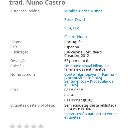
trad. Nuno Castro
Autor secundário
Miralles, Carles Muñoz
Rosel, David
Villa, Eric
Castro, Nuno
Idioma
Português.
País
Espanha.
Publicação
[Barcelona] : Sic Idea &
Creación, 2012
Descrição
63 p. : muito il.
Coleção
Dicionário visual bilingue
a
família e os sentimentos
Nome comum
Conto infantojuvenil - Família --
[Vocabulários infantis] -
Sentimentos -- [Vocabulários
infantis]
CDU
087.5-053.5
82-34
811.111'373(038)
Etiquetas desta biblioteca:
Sem etiquetas desta biblioteca
para este título.
Iniciar sessão para acrescentar
etiquetas.
Pontuação