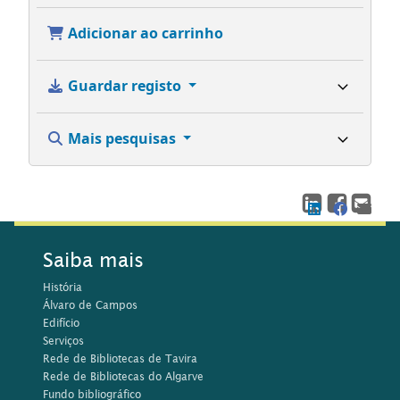
Adicionar ao carrinho
Guardar registo
Mais pesquisas
Saiba mais
História
Álvaro de Campos
Edifício
Serviços
Rede de Bibliotecas de Tavira
Rede de Bibliotecas do Algarve
Fundo bibliográfico