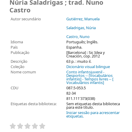
Núria Saladrigas ; trad. Nuno
Castro
Autor secundário
Gutiérrez, Manuela
Saladrigas, Núria
Castro, Nuno
Idioma
Português; Inglês.
País
Espanha.
Publicação
[Barcelona] : Sic Idea y
Creación, cop. 2012
Descrição
63 p. : muito il.
Coleção
Dicionário visual bilingue
Nome comum
Conto infantojuvenil -
Desportos -- [Vocabulários
infantiis] - Tempos livres -- [
Vocabulários infantis]
CDU
087.5-053.5
82-34
811.111'373(038)
Etiquetas desta biblioteca:
Sem etiquetas desta biblioteca
para este título.
Iniciar sessão para acrescentar
etiquetas.
Pontuação