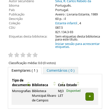
Autor secundário
Silva, R. Carlos Rebelo da
Idioma
Português.
País
Portugal.
Publicação
Aveiro : Livraria Estante, 1989
Descrição
60 p. : il
Coleção
Estante infantil
, 4
CDU
087.5
821.134.3-93
Etiquetas desta biblioteca:
Sem etiquetas desta biblioteca
para este título.
Iniciar sessão para acrescentar
etiquetas.
Pontuação
Classificação média: 0.0 (0 votos)
Exemplares
( 1 )
Comentários ( 0 )
Tipo de
documento
Biblioteca
Cota
Estado
Exemplares
Monografias
Biblioteca
MJ3
Disponível
Municipal Álvaro
LET
de Campos