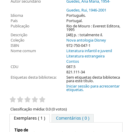
Autor secundário
Guedes, Ana Maria
, 1954-
Guedes, Rui
, 1946-2001
Idioma
Português.
País
Portugal.
Publicação
Rio de Mouro : Everest Editora,
1995
Descrição
[48] p. : totalmente il.
Coleção
Nova antologia Disney
ISBN
972-750-047-1
Nome comum
Literatura infantil e juvenil
Literatura estrangeira
Contos
CDU
087.5
821.111-34
Etiquetas desta biblioteca:
Sem etiquetas desta biblioteca
para este título.
Iniciar sessão para acrescentar
etiquetas.
Pontuação
Classificação média: 0.0 (0 votos)
Exemplares
( 1 )
Comentários ( 0 )
Tipo de