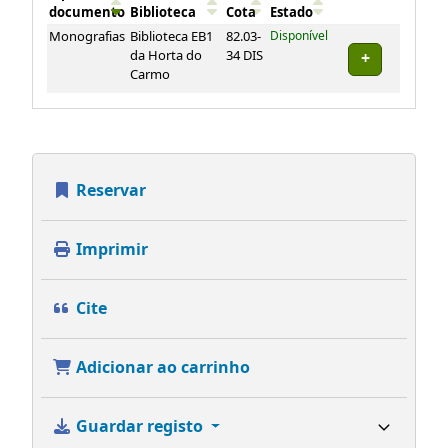
documento
Biblioteca
Cota
Estado
Exemplares
Monografias
Biblioteca EB1
82.03-
Disponível
da Horta do
34 DIS
Carmo
Reservar
Imprimir
Cite
Adicionar ao carrinho
Guardar registo