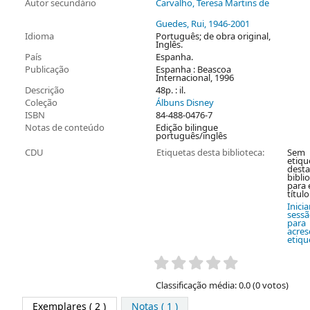
Autor secundário
Carvalho, Teresa Martins de
Guedes, Rui
, 1946-2001
Idioma
Português; de obra original,
Inglês.
País
Espanha.
Publicação
Espanha : Beascoa
Internacional, 1996
Descrição
48p. : il.
Coleção
Álbuns Disney
ISBN
84-488-0476-7
Notas de conteúdo
Edição bilingue
português/inglês
CDU
Etiquetas desta biblioteca:
Sem
etiqu
desta
bibli
para 
título
Inicia
sess
para
acres
etiqu
Classificação média: 0.0 (0 votos)
Exemplares
( 2 )
Notas ( 1 )