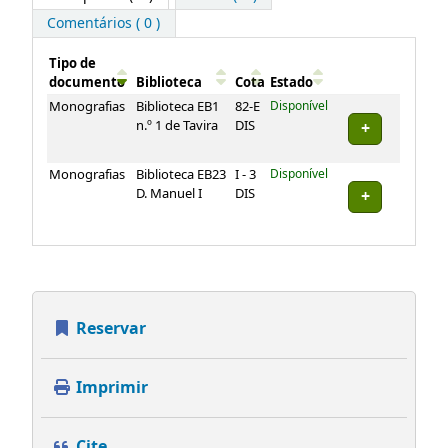
Comentários ( 0 )
Tipo de
documento
Biblioteca
Cota
Estado
Exemplares
Monografias
Biblioteca EB1
82-E
Disponível
n.º 1 de Tavira
DIS
Monografias
Biblioteca EB23
I - 3
Disponível
D. Manuel I
DIS
Reservar
Imprimir
Cite