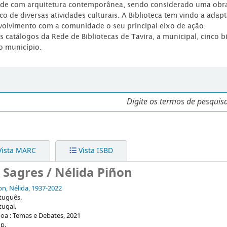
dade com arquitetura contemporânea, sendo considerado uma obr
co de diversas atividades culturais. A Biblioteca tem vindo a adap
volvimento com a comunidade o seu principal eixo de ação.
os catálogos da Rede de Bibliotecas de Tavira, a municipal, cinco b
o município.
ista MARC
Vista ISBD
 Sagres / Nélida Piñon
on, Nélida
, 1937-2022
tuguês.
tugal.
boa : Temas e Debates, 2021
 p.