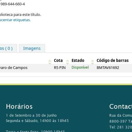
-989-644-660-4
ioteca para este título.
scentar etiquetas.
s ( 0 )
Imagens
Cota
Estado
Código de barras
Álvaro de Campos
R5 PIN
Disponível
BMTAV61692
Horários
Contac
1 de Setembro a 30 de Junho
Rua da Comu
Segunda e Sábado, 14h00 às 18h45
8800-397 Ta
Tel: 281 32
Terça a Sexta-Feira, 10h00-18h45