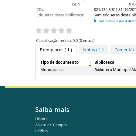
ISBN
978
CDU
821.134.3(81)-31"19/20"
Etiquetas desta biblioteca:
Sem etiquetas desta bibl
Iniciar sessão para acre
Pontuação
Classificação média: 0.0 (0 votos)
Exemplares
( 1 )
Notas ( 1 )
Comentário
Tipo de documento
Biblioteca
Exemplares
Monografias
Biblioteca Municipal 
Saiba mais
História
Álvaro de Campos
Edifício