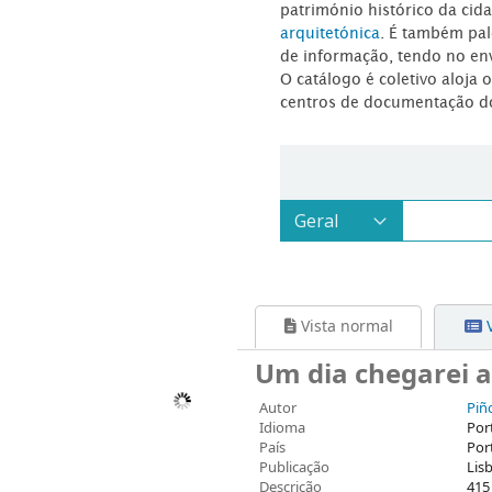
património histórico da ci
arquitetónica
. É também pal
de informação, tendo no en
O catálogo é coletivo aloja 
centros de documentação d
Vista normal
V
Um dia chegarei a
Autor
Piñ
Idioma
Por
País
Por
Publicação
Lis
Descrição
415