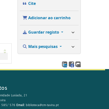
Cite
Adicionar ao carrinho
Guardar registo
Mais pesquisas
tos
nidade Lusíada, 21
vira
0 585/ 576
Email:
biblioteca@cm-tavira.pt