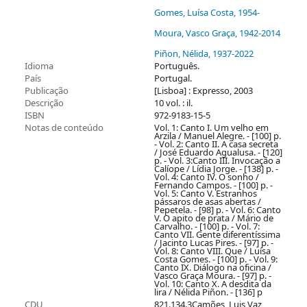
Moura, Vasco Graça
, 1942-2014
Piñon, Nélida
, 1937-2022
Idioma
Português.
País
Portugal.
Publicação
[Lisboa] : Expresso, 2003
Descrição
10 vol. : il.
ISBN
972-9183-15-5
Notas de conteúdo
Vol. 1: Canto I. Um velho em
Arzila / Manuel Alegre. - [100] p.
- Vol. 2: Canto II. A casa secreta
/ José Eduardo Agualusa. - [120]
p. - Vol. 3:Canto III. Invocação a
Calíope / Lídia Jorge. - [138] p. -
Vol. 4: Canto IV. O sonho /
Fernando Campos. - [100] p. -
Vol. 5: Canto V. Estranhos
pássaros de asas abertas /
Pepetela. - [98] p. - Vol. 6: Canto
V. O apito de prata / Mário de
Carvalho. - [100] p. - Vol. 7:
Canto VII. Gente diferentíssima
/ Jacinto Lucas Pires. - [97] p. -
Vol. 8: Canto VIII. Que / Luísa
Costa Gomes. - [100] p. - Vol. 9:
Canto IX. Diálogo na oficina /
Vasco Graça Moura. - [97] p. -
Vol. 10: Canto X. A desdita da
lira / Nélida Piñon. - [136] p
CDU
821.134.3Camões, Luis Vaz
de.09
821.134.3-13"15"