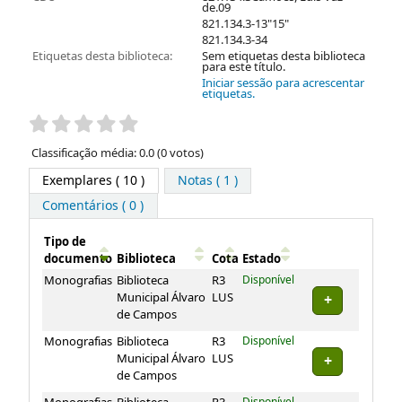
821.134.3-34
Etiquetas desta biblioteca:
Sem etiquetas desta biblioteca
para este título.
Iniciar sessão para acrescentar
etiquetas.
Pontuação
Classificação média: 0.0 (0 votos)
Exemplares
( 10 )
Notas ( 1 )
Comentários ( 0 )
Tipo de
documento
Biblioteca
Cota
Estado
Exemplares
Monografias
Biblioteca
R3
Disponível
Municipal Álvaro
LUS
de Campos
Monografias
Biblioteca
R3
Disponível
Municipal Álvaro
LUS
de Campos
Monografias
Biblioteca
R3
Disponível
Municipal Álvaro
LUS
de Campos