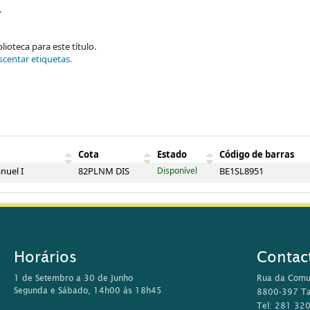
.
ioteca para este título.
scentar etiquetas.
Cota
Estado
Código de barras
nuel I
82PLNM DIS
Disponível
BE1SL8951
Horários
Contac
1 de Setembro a 30 de Junho
Rua da Comu
Segunda e Sábado, 14h00 às 18h45
8800-397 Ta
Tel: 281 32