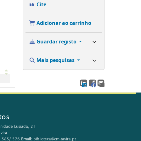
Cite
Adicionar ao carrinho
Guardar registo
Mais pesquisas
tos
nidade Lusíada, 21
vira
0 585/ 576
Email:
biblioteca@cm-tavira.pt