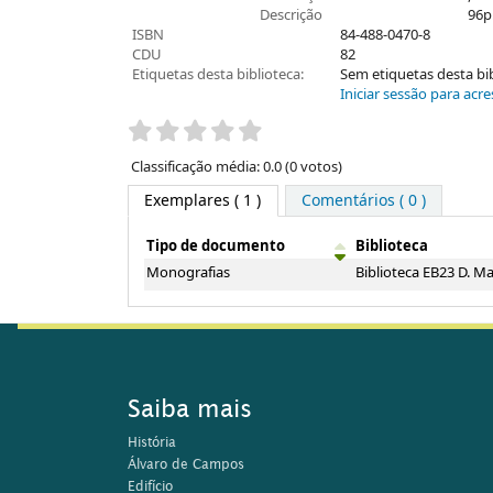
Descrição
96p
ISBN
84-488-0470-8
CDU
82
Etiquetas desta biblioteca:
Sem etiquetas desta bibl
Iniciar sessão para acre
Pontuação
Classificação média: 0.0 (0 votos)
Exemplares
( 1 )
Comentários ( 0 )
Tipo de documento
Biblioteca
Exemplares
Monografias
Biblioteca EB23 D. Ma
Saiba mais
História
Álvaro de Campos
Edifício