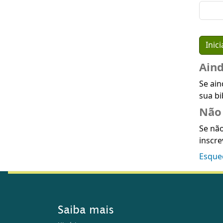
Ain
Se ain
sua bi
Não 
Se não
inscre
Esque
Saiba mais