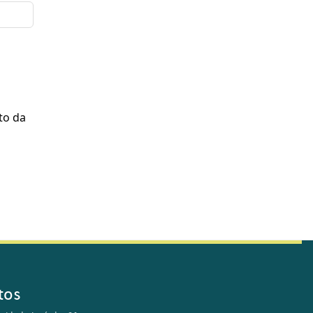
to da
tos