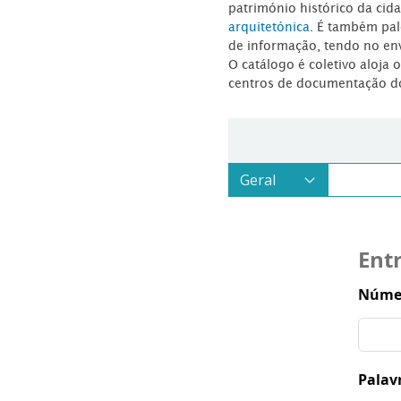
património histórico da ci
arquitetónica
. É também pal
de informação, tendo no en
O catálogo é coletivo aloja 
centros de documentação d
Ent
Númer
Palav