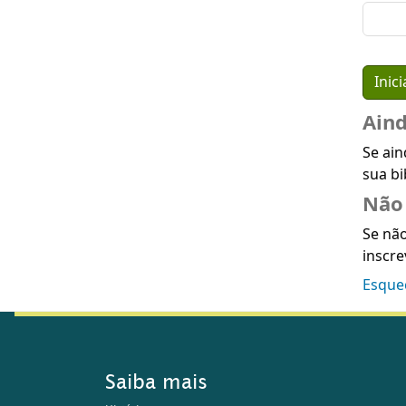
Ain
Se ain
sua bi
Não 
Se não
inscre
Esque
Saiba mais