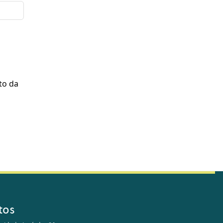
to da
tos