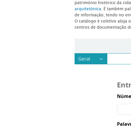
património histórico da ci
arquitetónica
. É também pal
de informação, tendo no en
O catálogo é coletivo aloja 
centros de documentação d
Ent
Númer
Palav