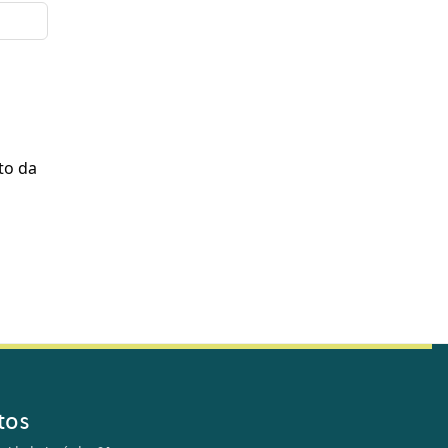
to da
tos