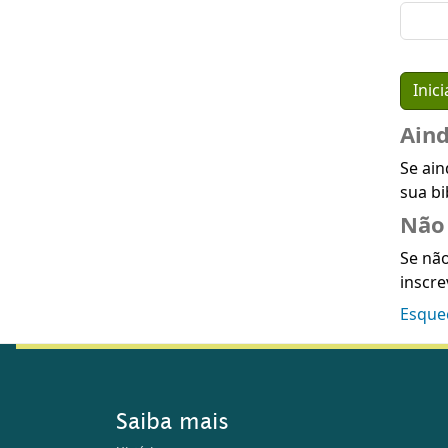
Ain
Se ain
sua bi
Não 
Se não
inscre
Esque
Saiba mais