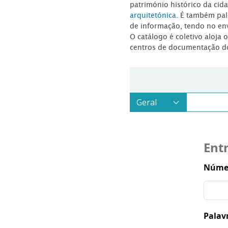
património histórico da ci
arquitetónica
. É também pal
de informação, tendo no en
O catálogo é coletivo aloja 
centros de documentação d
Ent
Númer
Palav