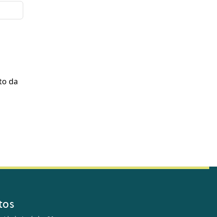
to da
tos