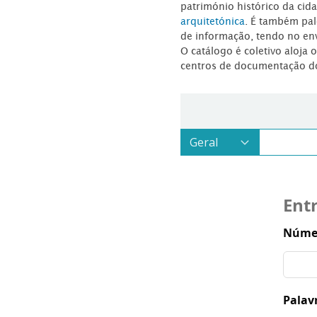
património histórico da ci
arquitetónica
. É também pal
de informação, tendo no en
O catálogo é coletivo aloja 
centros de documentação d
Ent
Númer
Palav