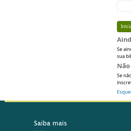
Ain
Se ain
sua bi
Não 
Se não
inscre
Esque
Saiba mais